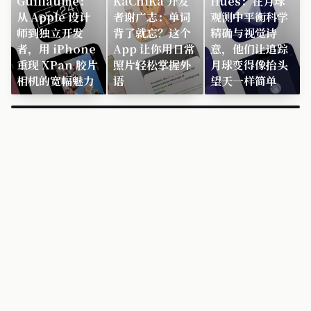
Guillaume：
KaChiKa 开发
Hues：在月球
从 Apple 设计
者谢广志：单词
观测中平衡科学
师到独立开发
背了就忘？这个
精确与视觉诗
者，用 iPhone
App 让你用日常
意，他们让追踪
重现 XPan 胶片
照片轻松掌握外
月球变得像抬头
相机的宽幅魅力
语
望天一样简单
×