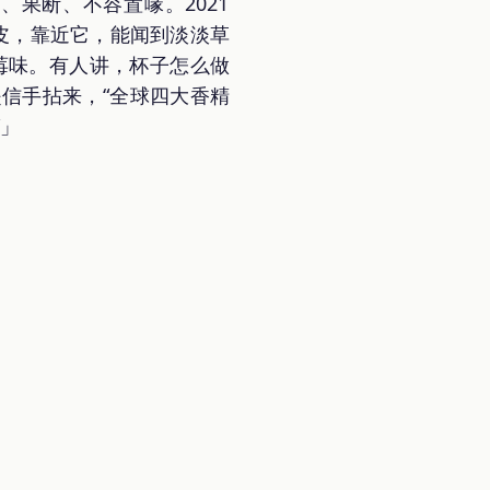
果断、不容置喙。2021
肚皮，靠近它，能闻到淡淡草
莓味。有人讲，杯子怎么做
信手拈来，“全球四大香精
”」