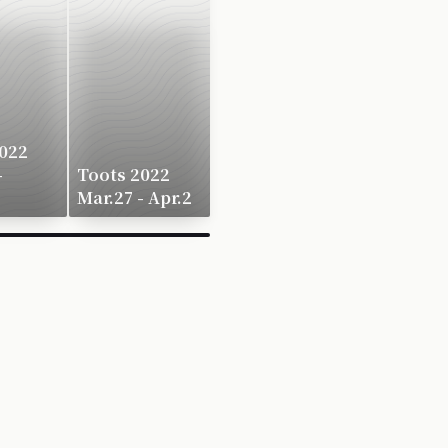
022
-
Toots 2022
Mar.27 - Apr.2
×