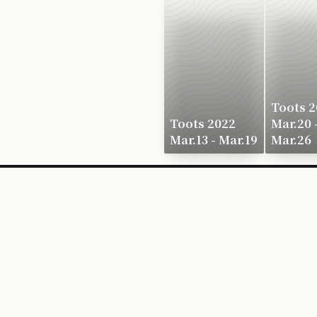
Toots 2
Toots 2022
Mar.20 
Mar.13 - Mar.19
Mar.26