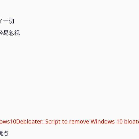
了一切
轻易忽视
ows10Debloater: Script to remove Windows 10 bloat
优点