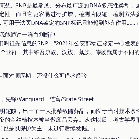
种情况。SNP是最常见、分布最广泛的DNA多态性类型
定性，而且它更容易进行扩增，检测片段短，检测方法
可用于法医DNA鉴定的SNP标记只能起到补充作用……
但我能通过一滴血判断他
叫祖先信息的SNP。”2021年公安部物证鉴定中心发表
为5个亚群，其中维吾尔族、汉族、藏族、傣族就属于不同
但面对顺周期，还没什么可借鉴经验
，先锋/Vanguard，道富/State Street
挖掘明定陵，出土了一大批精致随葬品，而囿于当时技术条
帝的金丝楠棺木被当做废品丢弃。从这以后，考古学界
前也是以保护为主，未进行后续发掘。」