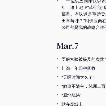
「一位供应商刚认识窦
年，迪士尼IP“草莓熊
莓香。有味道是重磅卖
出草莓味？“叫供应商
公司都是我的战略合作
Mar.7
臣服实验被提及的次数
川渝一年四种四收
“天啊时间太久了”
“做事不随主，纯属二百
“原地烧烤”
站在废墟上