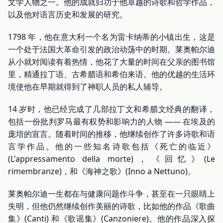
文学人物之一。他的成就归功于他卓越的诗歌和哲学作品，
以及他对语言历史和发展的研究。
1798 年，他在意大利一个名为雷卡纳蒂的小镇出生，这是
一个处于法国大革命引发的政治动荡中的时期。莱奥帕尔迪
从小就对阅读有着热情，他花了大量的时间在父亲的图书馆
里，精通拉丁语、古希腊语和希伯来语。他的优越的生活环
境使他在早期就得到了神职人员的私人辅导。
14 岁时，他已经完成了几部拉丁文和希腊文经典的翻译，
包括一份批判罗马最有权势和影响力的人物 —— 在埃及的
庞培的宣言。随着时间的推移，他继续创作了许多诗歌和语
言学作品。他的一些知名诗歌包括《死亡的临近》
(L'appressamento della morte)，《回忆》(Le
rimembranze)，和《海神之歌》(Inno a Nettuno)。
莱奥帕尔迪一生都在与健康问题作斗争，甚至在一只眼睛上
失明，但他仍然继续创作美丽的诗歌，比如他的作品《歌曲
集》(Canti) 和《歌谣集》(Canzoniere)。他的作品深入探