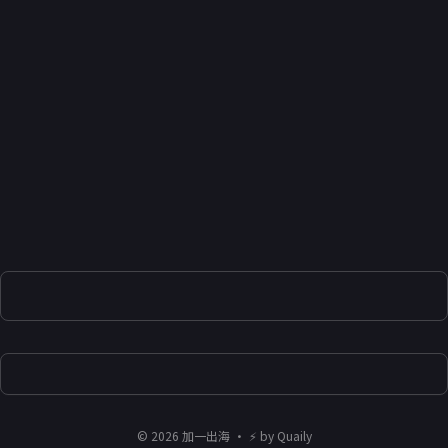
©
2026
加一出海
・ ⚡ by
Quaily