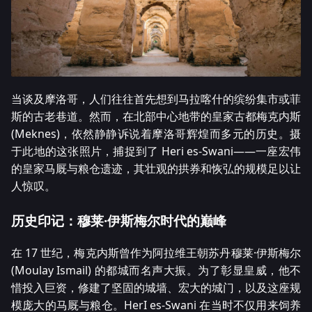
当谈及摩洛哥，人们往往首先想到马拉喀什的缤纷集市或菲
斯的古老巷道。然而，在北部中心地带的皇家古都梅克内斯
(Meknes)，依然静静诉说着摩洛哥辉煌而多元的历史。摄
于此地的这张照片，捕捉到了 Heri es-Swani——一座宏伟
的皇家马厩与粮仓遗迹，其壮观的拱券和恢弘的规模足以让
人惊叹。
历史印记：穆莱·伊斯梅尔时代的巅峰
在 17 世纪，梅克内斯曾作为阿拉维王朝苏丹穆莱·伊斯梅尔
(Moulay Ismail) 的都城而名声大振。为了彰显皇威，他不
惜投入巨资，修建了坚固的城墙、宏大的城门，以及这座规
模庞大的马厩与粮仓。HerI es-Swani 在当时不仅用来饲养