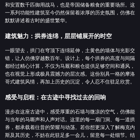
和安置数千匹御用战马，也是帝国储备粮食的重要场所。这
一系列功能性建筑至今仍然保留着浓厚的历史氛围，仿佛在
默默讲述着古时的盛世繁华。
建筑魅力：拱券连绵，层层铺展开的时空
一眼望去，拱门在穹顶下连绵延伸，土黄色的墙体与光影交
错，让人仿佛穿越数百年。设计上，每个拱券的高度与间隔
都经过精心计算，不仅为马厩和粮仓提供足够空间和通风，
也在视觉上形成极具震撼力的层次感。这份别具一格的摩洛
哥式建筑风情，再加上历史的沉淀，令人忍不住驻足欣赏。
感受与启程：在古迹中寻找过去的回响
漫步在这座古迹中，感受厚重的石墙与微凉的空气，仿佛能
与当年的马嘶声和人声对话。这里的每一扇门洞、每一道拱
券，都承载着往昔的荣耀与动荡。若你想更深入了解梅克内
斯及其历史，不妨在此驻足多一会儿，留意每一处细节。结