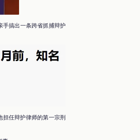
亲手搞出一条跨省抓捕辩护
他担任辩护律师的第一宗刑