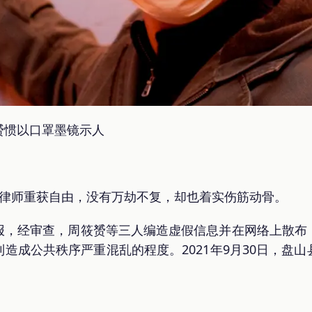
赟惯以口罩墨镜示人
赟律师重获自由，没有万劫不复，却也着实伤筋动骨。
报，经审查，周筱赟等三人编造虚假信息并在网络上散布
造成公共秩序严重混乱的程度。2021年9月30日，盘