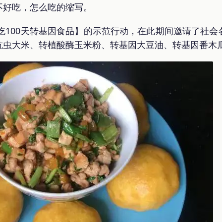
不好吃，怎么吃的缩写。
连吃100天转基因食品】的示范行动，在此期间邀请了社
抗虫大米、转植酸酶玉米粉、转基因大豆油、转基因番木