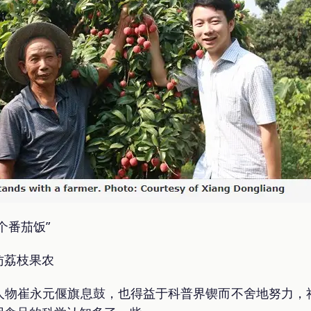
个番茄饭”
访荔枝果农
人物崔永元偃旗息鼓，也得益于科普界锲而不舍地努力，