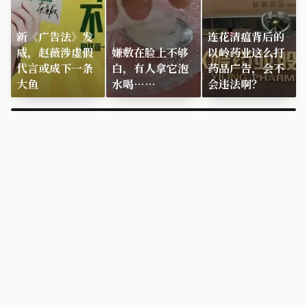
新《广告法》发
连花清瘟背后的
威，赵薇涉虚假
嫌敷在脸上不够
以岭药业这么打
代言或成下一条
白，有人拿它泡
药品广告，会不
大鱼
水喝……
会违法啊？
×