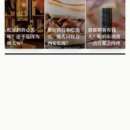
吃不到放心美
做好防疫和吃饱
谁都别装有钱
味？还不是因为
饭，能否同时在
人！吃的东西贵
你太穷！
西安实现？
一点儿都会肉疼
×