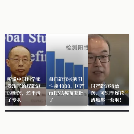
听说中国科学家
每日新冠核酸阳
发现了治疗新冠
性超4000，国产
国产新冠特效
的新药，还申请
mRNA疫苗获批
药，可别学连花
了专利
了
清瘟那一套啊！
×