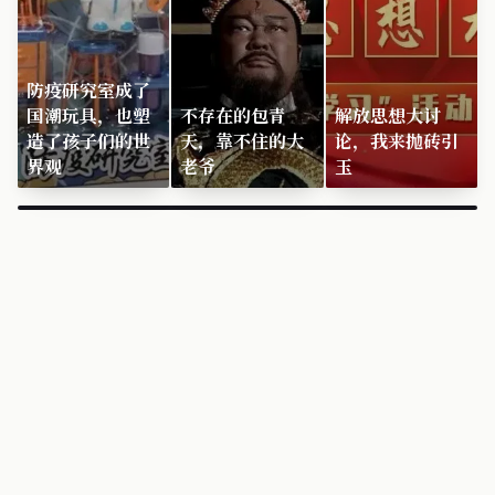
防疫研究室成了
国潮玩具，也塑
不存在的包青
解放思想大讨
造了孩子们的世
天，靠不住的大
论，我来抛砖引
界观
老爷
玉
×