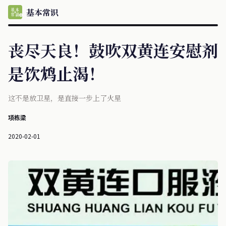
基本常识
丧尽天良！鼓吹双黄连安慰剂
是饮鸩止渴！
这不是放卫星，是直接一步上了火星
项栋梁
2020-02-01