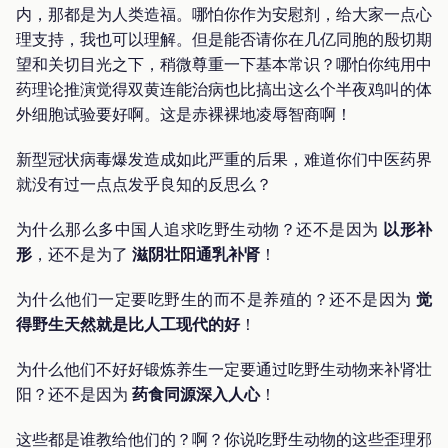
内，那都是为人类造福。哪怕你作为安慰剂，给大家一点心
理支持，我也可以理解。但是能否请你在几亿同胞的殷切期
望和关切目光之下，稍微尊重一下基本常识？哪怕你纯用中
药理论推演觉得双黄连能治病也比搞出这么个半夜鸡叫的体
外细胞试验要好啊。这是赤裸裸地凌辱智商啊！
新型冠状病毒爆发造成如此严重的后果，难道你们中医药界
就没有过一点点发乎良知的反思么？
为什么那么多中国人追求吃野生动物？还不是因为
以形补
形
，还不是为了
滋阴壮阳通乳补肾
！
为什么他们一定要吃野生的而不是养殖的？还不是因为
觉
得野生天然就是比人工现代的好
！
为什么他们不好好锻炼养生一定要通过吃野生动物来补肾壮
阳？还不是因为
药食同源深入人心
！
这些都是谁教给他们的？啊？你说吃野生动物的这些歪理邪