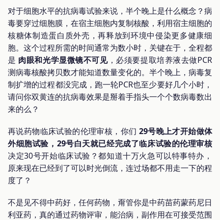
对于细胞水平的抗病毒试验来说，半个晚上是什么概念？病
毒要穿过细胞膜，在宿主细胞内复制核酸，利用宿主细胞的
核糖体制造蛋白质外壳，再释放到环境中侵染更多健康细
胞。这个过程所需的时间通常为数小时，关键在于，全程都
是
肉眼和光学显微镜不可见
，必须要提取培养液去做PCR
测病毒核酸拷贝数才能知道数量变化的。半个晚上，病毒复
制扩增的过程都没完成，跑一轮PCR也至少要好几个小时，
请问你双黄连的抗病毒效果是掰着手指头一个个数病毒数出
来的么？
再说药物临床试验的伦理审核，你们
29号晚上才开始做体
外细胞试验，29号白天就已经完成了临床试验的伦理审核
决定30号开始临床试验？都知道十万火急可以特事特办，
原来现在已经到了可以时光倒流，连过场都不用走一下的程
度了？
不是见不得中药好，任何药物，甭管你是中药苗药蒙药尼日
利亚药，真的通过药物评审，能治病，副作用在可接受范围