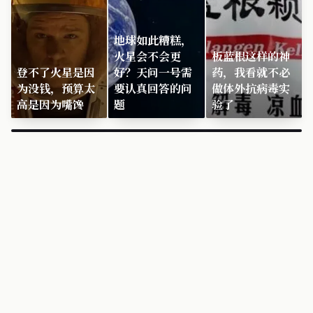
地球如此糟糕，
火星会不会更
板蓝根这样的神
登不了火星是因
好？天问一号需
药，我看就不必
为没钱，预算太
要认真回答的问
做体外抗病毒实
高是因为嘴馋
题
验了
×