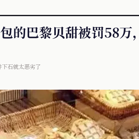
包的巴黎贝甜被罚58万
井下石就太恶劣了