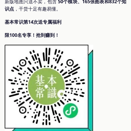
新版地图只送不卖，包含
50个模块、165张图表和832个知
识点
，干货十足有趣易懂。
基本常识第14次送专属福利
限100名专享！抢到赚到！