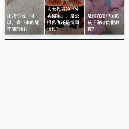
人大代表的『外
让我们省，可
卖提案』，是公
是谁在给中国的
以，省下来的能
报私仇还是忧国
孩子灌输仇恨教
不能珍惜？
忧民？
育？
×