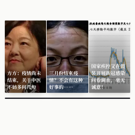
国家疾控又在假
方方：疫情尚未
三月份结束疫
装开展新冠感染
结束，关于中医
情？不会有这种
问卷调查，毫无
不妨多问几句
好事的……
诚意！
×