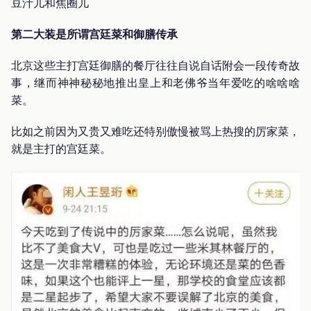
豆汁儿和焦圈儿
第二大装是所谓宫廷菜和御膳传承
北京这些主打宫廷御膳的餐厅往往自说自话附会一段传奇故
事，继而神神秘秘地推出皇上和老佛爷当年爱吃的啥啥啥
菜。
比如之前因为又贵又难吃还特别傲慢被骂上热搜的厉家菜，
就是主打的宫廷菜。