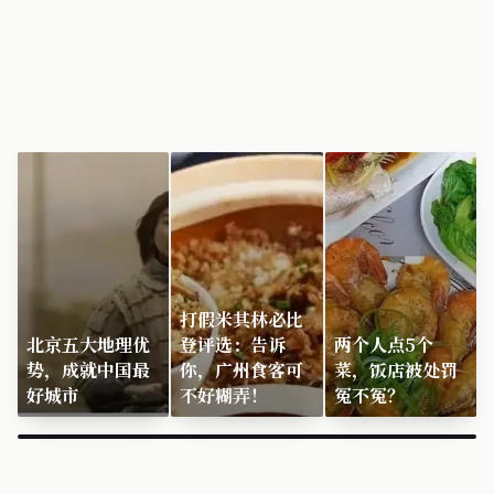
打假米其林必比
北京五大地理优
登评选：告诉
两个人点5个
势，成就中国最
你，广州食客可
菜，饭店被处罚
好城市
不好糊弄！
冤不冤？