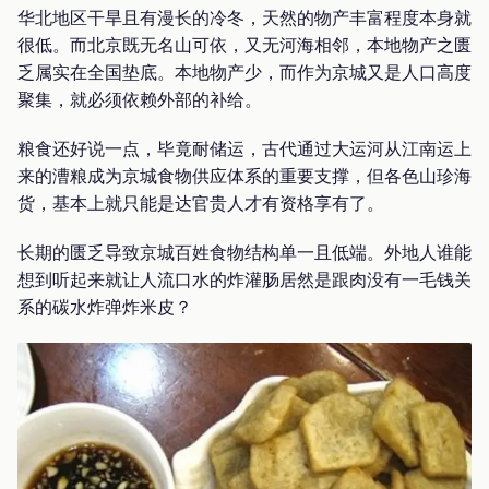
华北地区干旱且有漫长的冷冬，天然的物产丰富程度本身就
很低。而北京既无名山可依，又无河海相邻，本地物产之匮
乏属实在全国垫底。本地物产少，而作为京城又是人口高度
聚集，就必须依赖外部的补给。
粮食还好说一点，毕竟耐储运，古代通过大运河从江南运上
来的漕粮成为京城食物供应体系的重要支撑，但各色山珍海
货，基本上就只能是达官贵人才有资格享有了。
长期的匮乏导致京城百姓食物结构单一且低端。外地人谁能
想到听起来就让人流口水的炸灌肠居然是跟肉没有一毛钱关
系的碳水炸弹炸米皮？