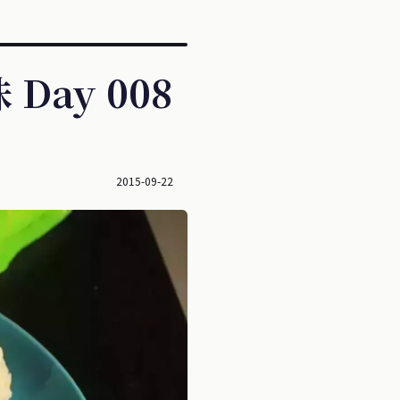
ay 008
2015-09-22