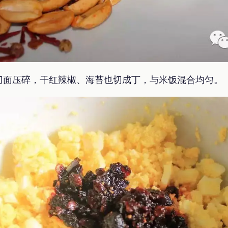
刀面压碎，干红辣椒、海苔也切成丁，与米饭混合均匀。