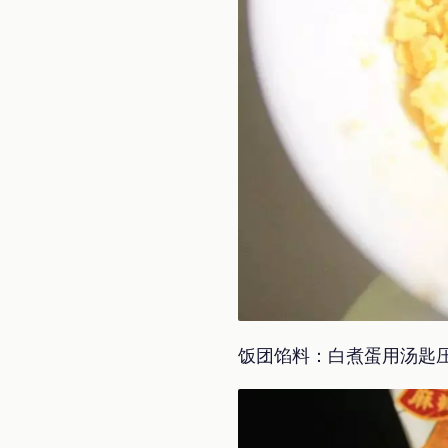
饭团馅料：白煮蛋用汤匙