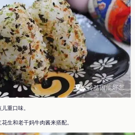
点儿重口味。
红花生和老干妈牛肉酱来搭配。