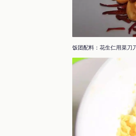
饭团配料：花生仁用菜刀