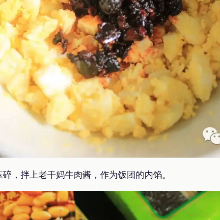
压碎，拌上老干妈牛肉酱，作为饭团的内馅。