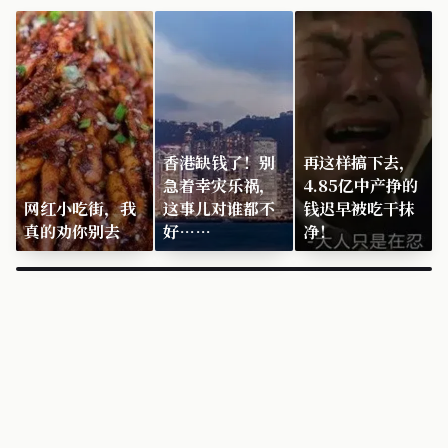
香港缺钱了！别
再这样搞下去，
急着幸灾乐祸，
4.85亿中产挣的
网红小吃街，我
这事儿对谁都不
钱迟早被吃干抹
真的劝你别去
好……
净！
×