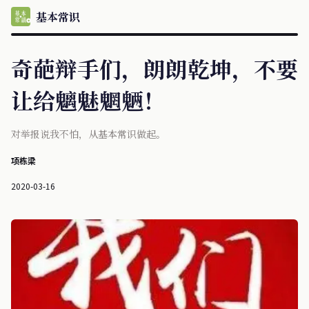
基本常识
奇葩辩手们，朗朗乾坤，不要
让给魑魅魍魉！
对举报说我不怕，从基本常识做起。
项栋梁
2020-03-16