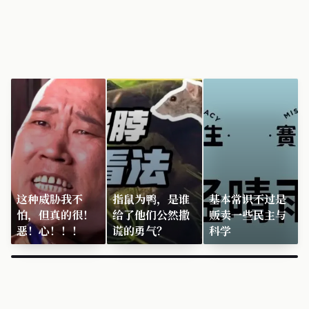
这种威胁我不
指鼠为鸭，是谁
基本常识不过是
怕，但真的很！
给了他们公然撒
贩卖一些民主与
恶！心！！！
谎的勇气？
科学
×