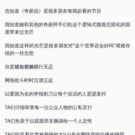
也知道《奇葩说》是很多朋友每期必看的节目
我知道她和其他的奇葩辩手们给这个逻辑式微观念固化的国
度带来过光芒
我知道这样的光芒是很多朋友对“这个世界还会好吗“艰难存
续的一丝念想
但是魑魅魍魉横行无忌
网络批斗时时沉渣泛起
以爱国为名的举报刺刀让每个说话的人瑟瑟发抖
TA们仔细审查每一位公众人物的公私言行
TA们热衷于以屁股而非脑袋给一个人定性
TA们狂笑着欣赏被举报的大V小号在网络空间自爆的绝望