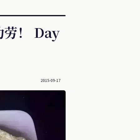
！ Day
2015-09-17