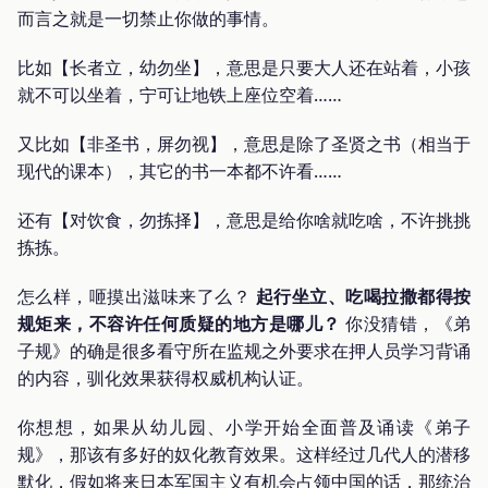
而言之就是一切禁止你做的事情。
比如【长者立，幼勿坐】，意思是只要大人还在站着，小孩
就不可以坐着，宁可让地铁上座位空着……
又比如【非圣书，屏勿视】，意思是除了圣贤之书（相当于
现代的课本），其它的书一本都不许看……
还有【对饮食，勿拣择】，意思是给你啥就吃啥，不许挑挑
拣拣。
怎么样，咂摸出滋味来了么？
起行坐立、吃喝拉撒都得按
规矩来，不容许任何质疑的地方是哪儿？
你没猜错，《弟
子规》的确是很多看守所在监规之外要求在押人员学习背诵
的内容，驯化效果获得权威机构认证。
你想想，如果从幼儿园、小学开始全面普及诵读《弟子
规》，那该有多好的奴化教育效果。这样经过几代人的潜移
默化，假如将来日本军国主义有机会占领中国的话，那统治