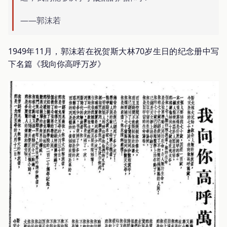
——郭沫若
1949年11月，郭沫若在祝贺斯大林70岁生日的纪念册中写
下名篇《我向你高呼万岁》