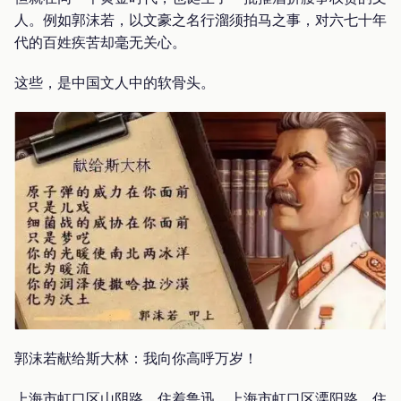
人。例如郭沫若，以文豪之名行溜须拍马之事，对六七十年
代的百姓疾苦却毫无关心。
这些，是中国文人中的软骨头。
郭沫若献给斯大林：我向你高呼万岁！
上海市虹口区山阴路，住着鲁迅，上海市虹口区溧阳路，住