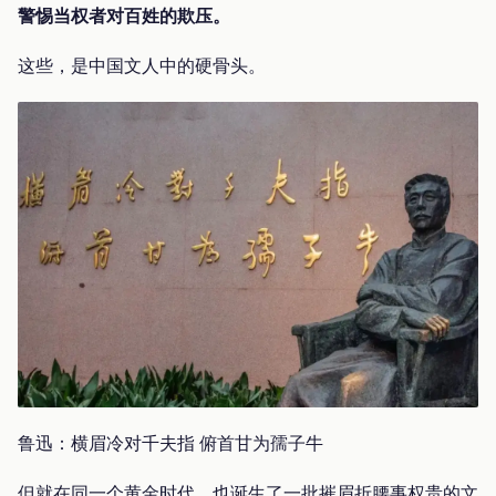
警惕当权者对百姓的欺压。
这些，是中国文人中的硬骨头。
鲁迅：横眉冷对千夫指 俯首甘为孺子牛
但就在同一个黄金时代，也诞生了一批摧眉折腰事权贵的文