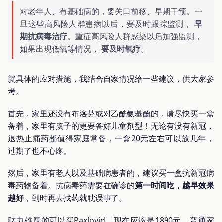
对老年人、有基础病的，要关口前移、早期干预。一
旦这些高风险人群患病以后，要及时跟踪监测，
早
期抗病毒治疗
。重症高风险人群感染以后加强监测，
如果出现低氧等情况，
要及时氧疗
。
就具体的应对措施，我结合自家情况给一些建议，供大家参
考。
首先，家里还没有布洛芬或对乙酰氨基酚的，请尽快买一盒
备着，家里有孩子的更要备好儿童剂型！无论有没有新冠，
退热止痛药都值得家庭常备，一盒20元左右可以放几年，
过期了也不心疼。
然后，家里有老人以及基础病患者的，建议买一盒抗新冠病
毒药物备着。抗病毒药需要在确诊的
第一时间吃，越早效果
越好
，到时再去找药就耽误事了。
财力雄厚的可以买Paxlovid，现在应该是1890元。普通家