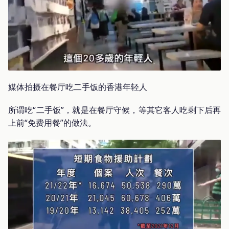
媒体拍摄在餐厅吃二手饭的香港年轻人
所谓吃“二手饭”，就是在餐厅守候，等其它客人吃剩下后再
上前“免费用餐”的做法。