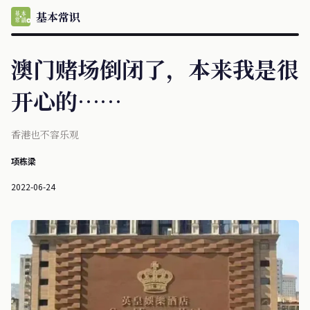
基本常识
澳门赌场倒闭了，本来我是很
开心的……
香港也不容乐观
项栋梁
2022-06-24