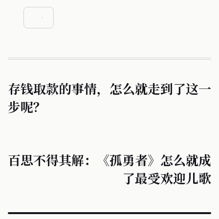
存钱取款的事情，怎么就走到了这一
步呢？
百思不得其解：《孤勇者》怎么就成
了最受欢迎儿歌