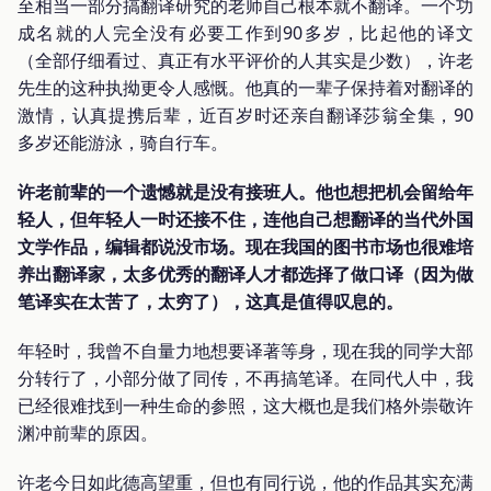
至相当一部分搞翻译研究的老师自己根本就不翻译。一个功
成名就的人完全没有必要工作到90多岁，比起他的译文
（全部仔细看过、真正有水平评价的人其实是少数），许老
先生的这种执拗更令人感慨。他真的一辈子保持着对翻译的
激情，认真提携后辈，近百岁时还亲自翻译莎翁全集，90
多岁还能游泳，骑自行车。
许老前辈的一个遗憾就是没有接班人。他也想把机会留给年
轻人，但年轻人一时还接不住，连他自己想翻译的当代外国
文学作品，编辑都说没市场。现在我国的图书市场也很难培
养出翻译家，太多优秀的翻译人才都选择了做口译（因为做
笔译实在太苦了，太穷了），这真是值得叹息的。
年轻时，我曾不自量力地想要译著等身，现在我的同学大部
分转行了，小部分做了同传，不再搞笔译。在同代人中，我
已经很难找到一种生命的参照，这大概也是我们格外崇敬许
渊冲前辈的原因。
许老今日如此德高望重，但也有同行说，他的作品其实充满