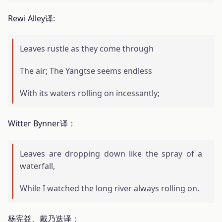
Rewi Alley译:
Leaves rustle as they come through
The air; The Yangtse seems endless
With its waters rolling on incessantly;
Witter Bynner译：
Leaves are dropping down like the spray of a
waterfall,
While I watched the long river always rolling on.
杨宪益、戴乃迭译：