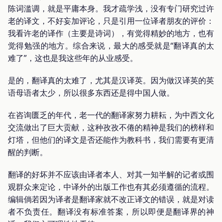
陈词滥调，就是平庸本身。我才疏学浅，没有专门研究过许
老的译文，不好妄加评论，只是引用一位译者朋友的评价：
我看许老的译作（主要是诗词），有觉得精妙的地方，也有
觉得勉强的地方。综合来说，最大的感受就是“翻译真的太
难了”，这也是我这些年的从业感受。
是的，翻译真的太难了，尤其是汉译英。因为做汉译英的英
语母语者太少，所以很多东西还是得中国人做。
在咨询匮乏的年代，老一代的翻译家努力耕耘，为中西文化
交流做出了巨大贡献，这种孜孜不倦的精神是我们的榜样和
灯塔，但他们的译文是否还能作为教科书，我们需要有更清
醒的判断。
翻译的好坏并不应该由译者本人、对其一知半解的记者或围
观群众来定论，中译外的出版工作也有其必须遵循的流程。
编辑倘若因为译者是翻译家就不改正译文的错误，就是对读
者不负责任。翻译没有标准答案，所以即便是翻译界的神