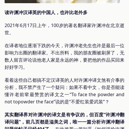
读许渊冲汉译英的中国人，也许比老外多
2021年6月17日上午，100岁的著名翻译家许渊冲在北京逝
世。
在译者地位逐渐下跌的今天，许渊冲老先生也许是最后一位
影响力出圈的翻译家。不出所料，我的朋友圈被刷屏了，无
数人留言评论说他老人家是永远的神，要把他的作品买回来
好好学习。
看着这些自己都搞不定汉译英的人对许渊冲译文煞有介事的
分析，我不禁产生了一个疑问：如果不看中文，你是否能读
懂许老前辈最赞赏的译文之一“To face the powder and
not topowder the face”说的是“不爱红装爱武装”？
其实翻译界对许渊冲的译文是有争议的，但百度“许渊冲翻
译问题”，前几页都是溢美之词，唯一一篇分析许渊冲翻译
问题的帖子已经404了。
在此推荐一篇知乎《如何评价许渊