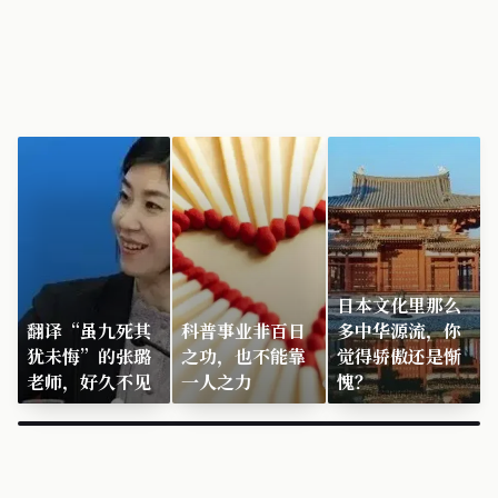
日本文化里那么
翻译“虽九死其
科普事业非百日
多中华源流，你
犹未悔”的张璐
之功，也不能靠
觉得骄傲还是惭
老师，好久不见
一人之力
愧？