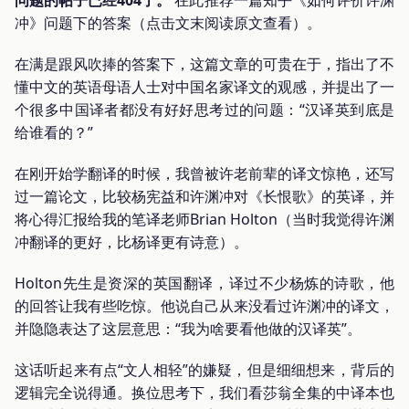
冲》问题下的答案（点击文末阅读原文查看）。
在满是跟风吹捧的答案下，这篇文章的可贵在于，指出了不
懂中文的英语母语人士对中国名家译文的观感，并提出了一
个很多中国译者都没有好好思考过的问题：“汉译英到底是
给谁看的？”
在刚开始学翻译的时候，我曾被许老前辈的译文惊艳，还写
过一篇论文，比较杨宪益和许渊冲对《长恨歌》的英译，并
将心得汇报给我的笔译老师Brian Holton（当时我觉得许渊
冲翻译的更好，比杨译更有诗意）。
Holton先生是资深的英国翻译，译过不少杨炼的诗歌，他
的回答让我有些吃惊。他说自己从来没看过许渊冲的译文，
并隐隐表达了这层意思：“我为啥要看他做的汉译英”。
这话听起来有点“文人相轻”的嫌疑，但是细细想来，背后的
逻辑完全说得通。换位思考下，我们看莎翁全集的中译本也