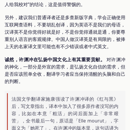
人给我校对”的结论，这是值得警惕的。
另外，建议我们普通译者还是多查新版字典，学会正确使用
互联网查语料，不要胡乱创译，因为英语不是我们的母语，
汉译英不是你觉得好就是好，不是你觉得通就是通，你要尊
重别人语言的客观规律。中国人做汉译英是有局限的，被捧
上天的名家译文里可能也有不少错误或者中式英文。
诚然，许渊冲在弘扬中国文化上有其重要贡献。
对许渊冲
的神化，一部分是外宣的需求，是弘扬文化自信的需求，但
是否应该照单全收，翻译学习者应当保持清醒的头脑和自己
的判断。
法国文学翻译家施康强读了许渊冲译的《红与黑》
后，写文章指出，译本中加入了很多原作者没写的内
容，比如在本意「粗活」的词后面加上「非常艰
苦」，全书最后一句，原话是「Elle mourut」，字
面义为「她死了」。在许渊冲的版本里，这句话译为