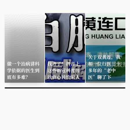
关于双黄连，我
做一个治病讲科
找齐了！抖音上
和一位行医三十
学依据的医生到
这些新冠科普可
多年的“老中
底有多难？
以放心转给家人
医”聊了下
×