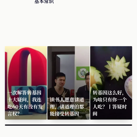
基本常识
一次解答转基因
转基因这么好，
十大疑问，我连
读书人愿意讲道
为啥只有你一个
吃60天有没有发
理，讲道理的都
人吃？丨答疑时
言权？
能接受转基因
间