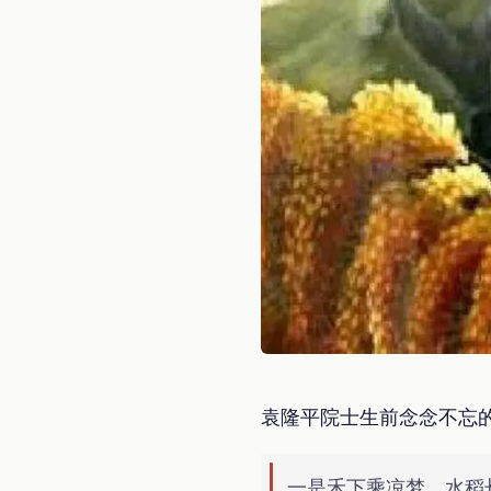
袁隆平院士生前念念不忘
一是禾下乘凉梦。水稻