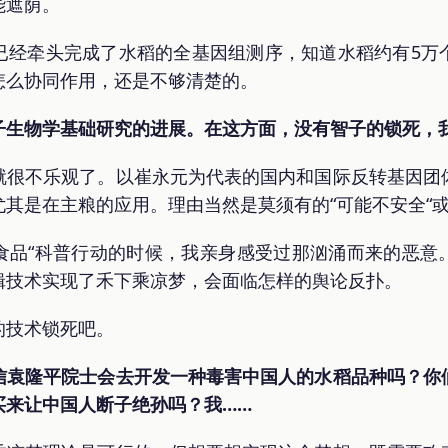
能遮荫。
已经牵头完成了水稻的全基因组测序，知道水稻约有5万
怎么协同作用，还是不够清楚的。
子生物学基础研究的进展。在这方面，没有智子的锁死，
就很不乐观了。以崔永元为代表的国内和国际反转基因团
其是在主粮的应用。理由当然是莫须有的“可能不安全“或
因食品“科普行动的时候，我亲身感受过那汹涌而来的恶
辑技术实现了禾下乘凉梦，会面临怎样的舆论反扑。
的技术锁死吧。
信袁隆平院士会去开发一种毒害中国人的水稻品种吗？你
买来让中国人断子绝孙吗？我……