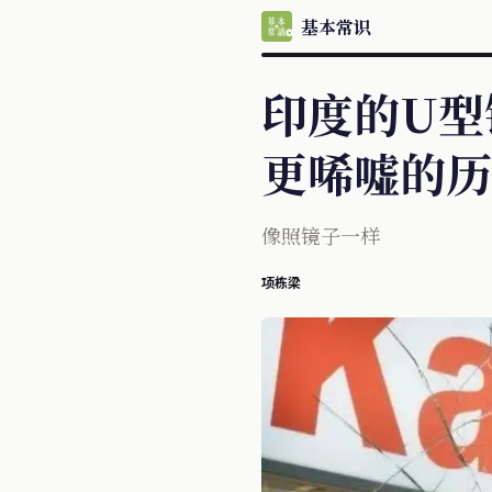
基本常识
印度的U型
更唏嘘的
像照镜子一样
项栋梁