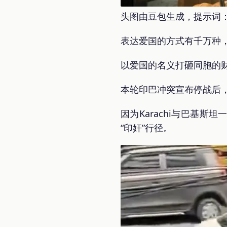
头图由豆包生成，提示词：打
表达爱国的方式有千万种
以爱国的名义打砸同胞的
本轮印巴冲突宣布停战后，
因为Karachi与巴基
“印奸”行径。