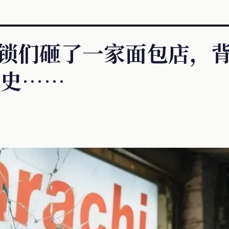
锁们砸了一家面包店，
历史……