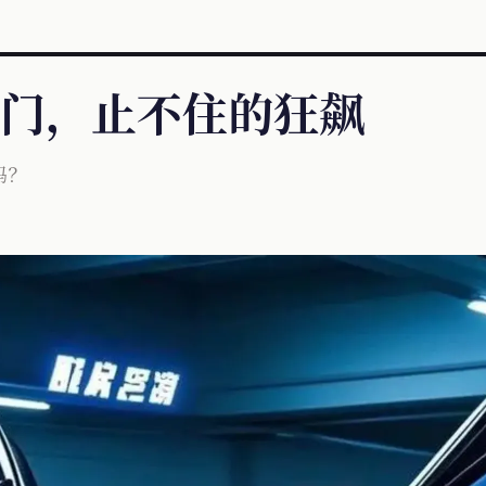
门，止不住的狂飙
吗？