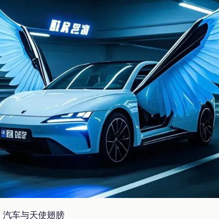
：汽车与天使翅膀