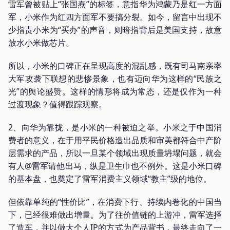
雷军曾被贴上“张国焘”的标签，意指华为鸿蒙乃是红一方面
军，小米作为红四方面军不要搞分裂。如今，留言中出现不
少指责小米为“买办”的声音，则暗指背后是美国支持，故意
放水小米做芯片。
所以，小米的口碑正在呈现高度的混乱感，既有司马南亲率
大军攻袭下联想的悲惨景象，也有迈向华为这样的“民族之
光”的舆论盛赞。这样的情形将成为常态，还是仅作为一种
过渡现象？值得跟踪观察。
2、向华为靠拢，是小米的一种被迫之举。小米之于中国消
费者的意义，在于用平民价格造出品质和审美都符合中产阶
层需求的产品，所以一旦某个领域出现质量坍塌问题，就会
有人@雷军请他出马，纵是卫生巾也不例外。这是小米口碑
的基本盘，也奠定了雷军消费主义领域“教主”级的地位。
但依靠单纯的“性价比”，在消费下行、持续内卷化的中国当
下，已经很难做出增量。为了往价值链的上游冲，雷军选择
了造车，并以做大个人IP的方式为产品背书，最终走向了一