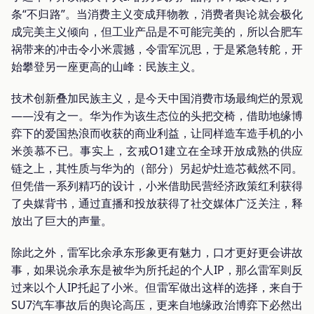
条“不归路”。当消费主义变成拜物教，消费者舆论就会极化
成完美主义倾向，但工业产品是不可能完美的，所以合肥车
祸带来的冲击令小米震撼，令雷军沉思，于是紧急转舵，开
始攀登另一座更高的山峰：民族主义。
技术创新叠加民族主义，是今天中国消费市场最绚烂的景观
——没有之一。华为作为该生态位的头把交椅，借助地缘博
弈下的爱国热浪而收获的商业利益，让同样造车造手机的小
米羡慕不已。事实上，玄戒O1建立在全球开放成熟的供应
链之上，其性质与华为的（部分）另起炉灶造芯截然不同。
但凭借一系列精巧的设计，小米借助民营经济政策红利获得
了央媒背书，通过直播和投放获得了社交媒体广泛关注，释
放出了巨大的声量。
除此之外，雷军比余承东形象更有魅力，口才更好更会讲故
事，如果说余承东是被华为所托起的个人IP，那么雷军则反
过来以个人IP托起了小米。但雷军做出这样的选择，来自于
SU7汽车事故后的舆论高压，更来自地缘政治博弈下必然出