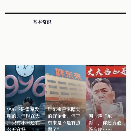
基本常识
996不是雷军发
胖东来是家踏实
明的，但现在大
的好企业，但于
叫一声“东
厂只有小米还在
东来是不是有点
哥”，你还真敢
公开宣扬
飘了？
答应啊……