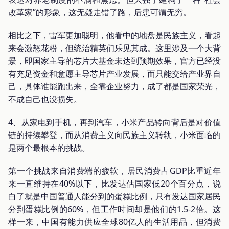
改革家”的形象，这无疑走错了路，后患可谓无穷。
相比之下，雷军更加聪明，他看中的地盘是民族主义，看起
来会激怒花粉，但统治精英们乐见其成。这里涉及一个大背
景，即国家主导的芯片大基金未达到预期效果，官方已经没
有充足资金和意愿主导芯片产业发展，而只能交给产业界自
己，具体谁能跑出来，全靠企业努力，成了都是国家荣光，
不成自己也没损失。
4、从家电到手机，再到汽车，小米产品转向背后是对价值
链的持续攀登，而从消费主义向民族主义转轨，小米面临的
是两个最根本的挑战。
第一个挑战来自消费端的疲软，居民消费占GDP比重近年
来一直维持在40%以下，比发达估国家低20个百分点，说
白了就是中国普通人能分到的蛋糕比例，只有发达国家居民
分到蛋糕比例的60%，但工作时间却是他们的1.5-2倍。这
样一来，中国有能力供应全球80亿人的生活用品，但消费