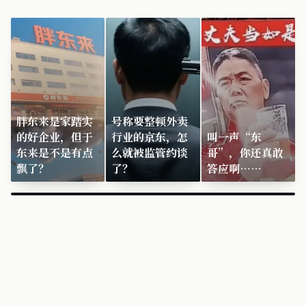
胖东来是家踏实
号称要整顿外卖
的好企业，但于
行业的京东，怎
叫一声“东
东来是不是有点
么就被监管约谈
哥”，你还真敢
飘了？
了？
答应啊……
×