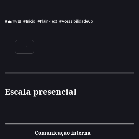
#💼/💬/🟩️
#inicio
#plain-Text
#acessibilidadeCo
Escala presencial
Comunicação interna