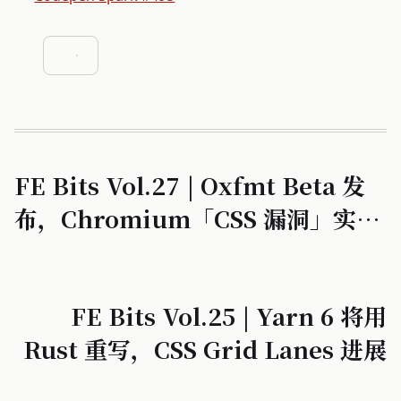
FE Bits Vol.27 | Oxfmt Beta 发
布，Chromium「CSS 漏洞」实为
UAF
FE Bits Vol.25 | Yarn 6 将用
Rust 重写，CSS Grid Lanes 进展