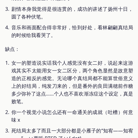
剧情本身我觉得是很连贯的，成功的讲述了扬州十日，
圆了各种伏笔。
音乐和画面配合得非常好，恰到好处，看林翩翩真结局
的时候给我看哭了。
缺点：
女一的塑造说实话我个人感觉没有女二好，说起来这游
戏其实不太能用女一女二区分，两个角色显然是故意塑
造的正相反的感觉。无论哪个真结局都不能算世俗意义
上的好结局，纯发刀来的，但是番外的良田满穂前作糖
多少弥补了这点……个人也不喜欢渐冻症这个设定，真是
败笔。
你一个视觉小说怎么还有一命通关的成就（吐槽）何意
味 x
死结局太多了而且一大部分都是小雁子的“知宥——知宥