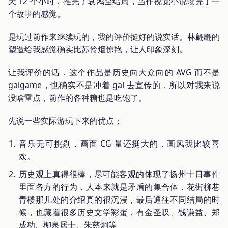
天 12 个小时，推完了哀鸿全结局，当作视觉小说读完了一
个故事的感觉。
是玩过前作来继续玩的，我的评价挺好的说实话。林翩翩的
塑造给我感觉确实比苏怜烟惊艳，让人印象深刻。
让我评价的话，这个作品是历史向大众向的 AVG 而不是
galgame，也确实不是冲着 gal 去宣传的，所以对我来说
没啥雷点，前作的各种糖也是吃饱了。
先说一些实际游玩下来的优点：
音乐无可挑剔，画面 CG 量还挺大的，画风我比较喜
欢。
历史观上真得很棒，尽可能客观的体现了扬州十日事件
里面各方的行为，人本来就是矛盾的集合体，花街柳巷
青楼那几处的介绍真的很沉浸，最后通往不同结局的时
候，也藏着很多历史文学彩蛋，有金圣叹、钱谦益、郑
成功、柳泉居士、朱慈炯等