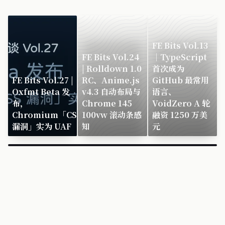
FE Bits Vol.13
FE Bits Vol.24
｜TypeScript
| Rolldown 1.0
首次成为
FE Bits Vol.27 |
RC、Anime.js
GitHub 最常用
Oxfmt Beta 发
v4.3 自动布局与
语言、
布，
Chrome 145
VoidZero A 轮
Chromium「CSS
100vw 滚动条感
融资 1250 万美
漏洞」实为 UAF
知
元
×