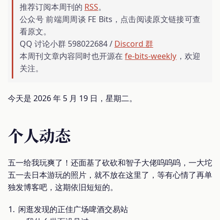
推荐订阅本周刊的
RSS
。
公众号 前端周周谈 FE Bits，点击阅读原文链接可查
看原文。
QQ 讨论小群 598022684 /
Discord 群
本周刊文章内容同时也开源在
fe-bits-weekly
，欢迎
关注。
今天是 2026 年 5 月 19 日，星期二。
个人动态
五一给我玩爽了！还面基了砍砍和智子大佬呜呜呜，一大坨
五一去日本游玩的照片，就不放在这里了，等有心情了再单
独发博客吧，这期依旧短短的。
闲逛发现的正佳广场啤酒交易站