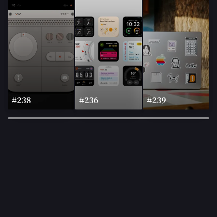
#238
#236
#239
×