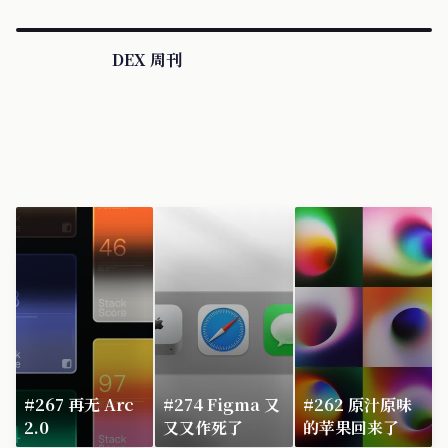
DEX 周刊
#267 再无 Arc
#274 Figma 又
#262 原汁原味
2.0
又又作死了
的苹果回来了