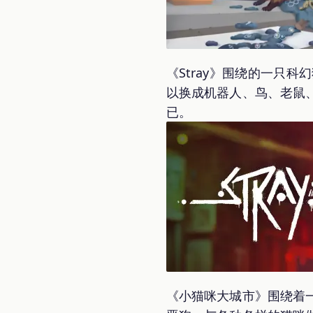
《Stray》围绕的一只
以换成机器人、鸟、老鼠
已。
《小猫咪大城市》围绕着