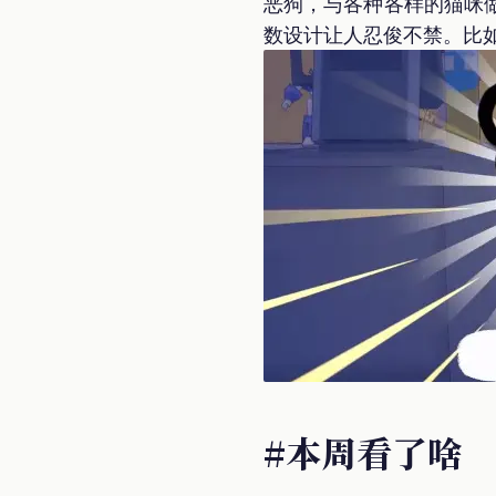
恶狗，与各种各样的猫咪
数设计让人忍俊不禁。比
#本周看了啥