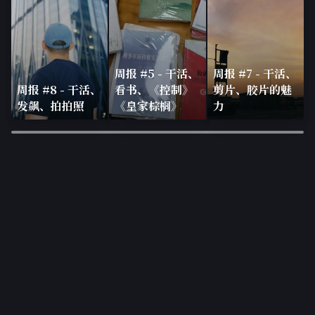
周报 #5 - 干活、
周报 #7 - 干活、
周报 #8 - 干活、
看书、《控制》
剪片、胶片的魅
发飙、拍拍照
《皇家棕榈》
力
×