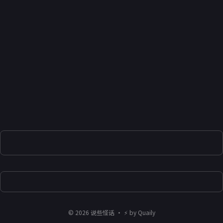
©
2026
说些怪话
・ ⚡ by
Quaily