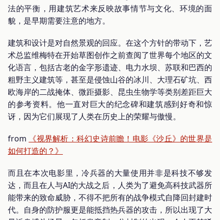
法的平衡，用建筑艺术来反映故事情节与文化、环境的面
貌，是早期需要注意的地方。
建筑和设计是对自然景观的回应。在这个方针的带动下，艺
术总监维梅特在开始草图创作之前查阅了世界每个地区的文
化语言，包括古老的金字形遗迹、电力水坝、苏联和巴西的
粗野主义建筑等，甚至是侵蚀山谷的冰川、大理石矿坑、西
欧海岸的二战掩体、微距摄影、昆虫生物学等类别差距巨大
的参考资料。他一直对巨大的纪念碑和建筑感到好奇和惊
讶，因为它们展现了人类在历史上的荣耀与傲慢。
from
《视界解析：科幻史诗前瞻！电影《沙丘》的世界是
如何打造的？》
而且在本次电影里，冷兵器的大量使用并非是科技不够发
达，而且在人与AI的大战之后，人类为了避免高科技武器所
能带来的致命威胁，不得不把所有的战争模式自降回封建时
代。自身的防护服更是能抵挡热兵器的攻击，所以出现了大