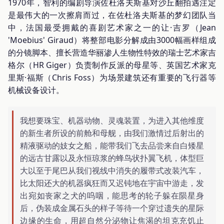
1970年，智利的编剧导演佐杜洛夫斯基对沙丘翻拍遇注定
是最伟大的一次擦肩而过，在佐杜洛夫斯基的梦幻团队当
中，法国最受拥戴的喜剧艺术家之一的让·吉罗（Jean
'Moebius' Giraud）将整部电影分解成由3000幅画样组成
的分镜脚本、擅长营造华丽渗人生物性特效的瑞士艺术家吉
格尔（HR Giger）负责制作反派的母星等、英国艺术家克
里斯·福斯（Chris Foss）为场景建筑还有重要的飞行器等
机械设备设计。
我想要珠宝、机器动物、灵魂装置，为进入其他维度
的新生者所设的前舱和母舰，由我们激情过后射出的
精液驱动的妓女之船，能带我们飞去品尝来自白矮星
的远古甘露以及永恒琼浆的蜂鸟状扑翼飞机，体型巨
大以至于尾巴从我们视线中消失的履带式改装汽车，
比太阳还大的机器疯狂而又迟钝地在宇宙中游走，发
出宛如丧家之犬的呜咽，能思考的轮子躲在陨星身
后，伪装成金属石头的样子等待一个穿过遗失的星际
边缘的生命，用超自然分泌物让焦渴的坦克充饥止