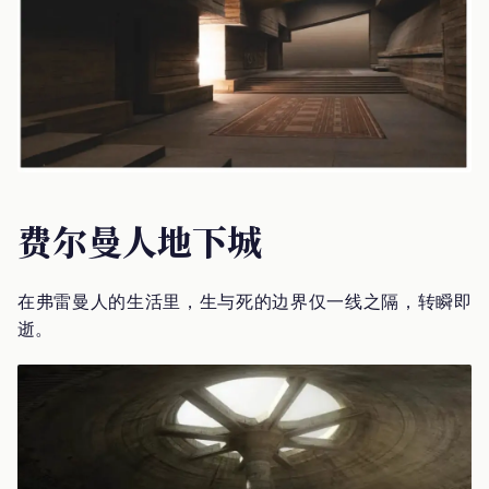
费尔曼人地下城
在弗雷曼人的生活里，生与死的边界仅一线之隔，转瞬即
逝。