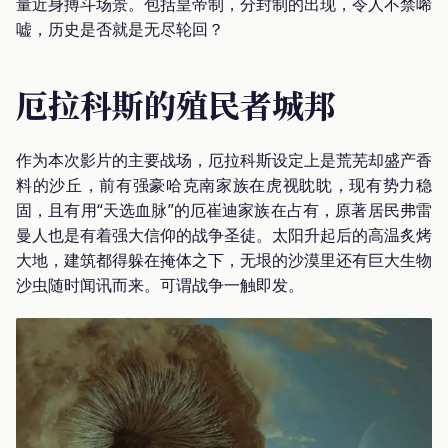
量近身搏斗场景。包括皇帝制，分封制的出现，令人不禁唏
嘘，历史是否就是无尽轮回？
厄拉科斯的殖民者城邦
作为本次影片的主要战场，厄拉科斯设定上是荒芜却盛产香
料的沙丘，前有强豪哈克南家族在虎视眈眈，现有势力稳
固，且有用“天选血脉”的厄崔迪家族在占有，原著居民弗雷
曼人也是有着强大信仰的战争圣徒。太阳升起后的高温炙烤
大地，建筑都得躲在掩体之下，无垠的沙漠里还有巨大生物
沙虫随时闻讯而来。可谓战争一触即发。