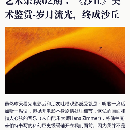
艺术杂谈02期 ：《沙丘》美
术鉴赏-岁月流光，终成沙丘
虽然昨天看完电影后和朋友吐槽观影感受就是：听君一席话
如听一席话，但抛开电影本身剧情处理细节，恢弘的画面和
扣人心弦的音乐（来自配乐大师Hans Zimmer)，将佛兰克·
赫伯特书写的科幻巨史缓缓铺开在我们面前。因为我并不是