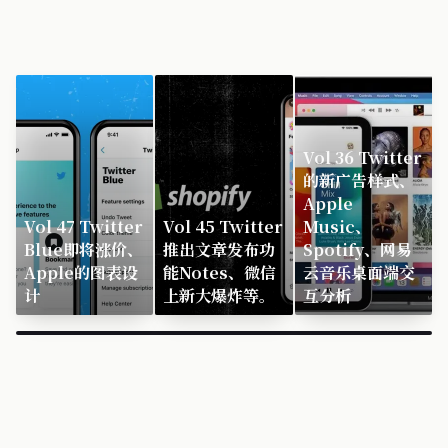
Vol 36 Twitter
的新广告样式、
Apple
Vol 47 Twitter
Vol 45 Twitter
Music、
Blue即将涨价、
推出文章发布功
Spotify、网易
Apple的图表设
能Notes、微信
云音乐桌面端交
计
上新大爆炸等。
互分析
×