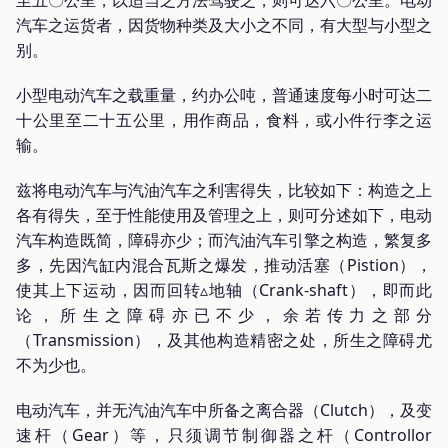
至五〇公里，以适当之方法驾驶之，则可达六〇公里。电动
汽车之运货者，因货物种类及大小之不同，有大型与小型之
别。
小型电动汽车之载重量，约办公吨，普通速度每小时可达二
十公里至二十五公里，用作商品，食料，或小件行李之运
输。
兹将电动汽车与汽油汽车之利害得失，比较如下：构造之上
各有得失，至于性能使用及管理之上，则可分述如下，电动
汽车构造既简，障碍亦少；而汽油汽车引擎之构造，繁复多
多，先因汽缸内混合瓦斯之爆发，推动活塞（Pistion），
使其上下运动，因而回转▵地轴（Crank-shaft），即而此
论，所生之障碍亦已不少，余若传力之部分
（Transmission），及其他构造精密之处，所生之障碍尤
不为少也。
电动汽车，并无汽油汽车中所备之离合器（Clutch），及变
速杆（Gear）等，只须调节制御器之杆（Controllor