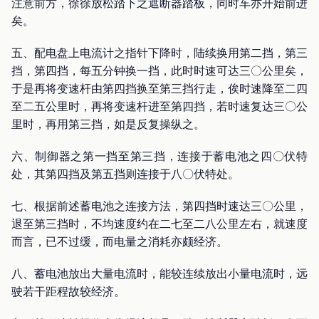
注意前方，徐徐放松踏下之遮断器踏板，同时车亦开始前进
矣。
五、配电盘上电流计之指针下降时，陆续换用第二挡，第三
挡，第四挡，每五分钟换一挡，此时时速可达三〇公里矣，
于是再将变速杆由第四挡换至第三挡行走，俟时速降至二四
至二五公里时，再将变速杆进至第四挡，若时速复达三〇公
里时，再用第三挡，如是反复操纵之。
六、制御器之第一挡至第三挡，连接于蓄电池之四〇伏特
处，其第四挡及第五挡则连接于八〇伏特处。
七、根据前述蓄电池之连接方法，第四挡时速达三〇公里，
退至第三挡时，不均速度约在二七至二八公里左右，就速度
而言，已不过缓，而电量之消耗亦颇经济。
八、蓄电池放出大量电流时，能较连续放出小量电流时，远
驶若干距程故较经济。