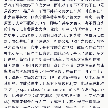
盖汽车可任意停于仓廪之中，而电动车则不可不停于贮电器
易得之地，苟只有一车而不能得公共之贮车所，其自备贮车
所之费用甚大，则完全置备费中将增此较大之一项矣。有此
原因，人皆不愿购此电车，即备车甚多之商人，亦不愿自造
贮车所，以其费用太大也。然此十年中，情形大变，电动车
之功用，日渐表彰，其限制日渐消减，构造费与售价减低数
次，而公共贮车所已经建筑，可供公私电动车之停贮，可移
动之贮所则置于市中，备有较廉之贮电器，故目今停贮与管
理电动车已形简单而低廉矣。由此经验，吾人了然知此车之
用途矣。苟欲计划而制造一电动车，与汽车之速率相拮抗，
殊为易事，但因哩数之限制，商用之不适，故常途车辆与速
率者留与汽车制造家，但平常速度，在每时二十哩至二十五
哩，路程不过每次贮电六十哩，而时多停顿者，则电动车得
其用矣。在此范围中，此车有下项数种利益：电动车较相称
之之（<span class="site-name-mini">理论派</span>
按：此处两个之为原文如此，按说文理不通，不过实录如
此）汽车能省费百分之二十五或三十，其机械与构造简单，
不易损坏，而免火警，审察，加油，清理等，易为而价廉，