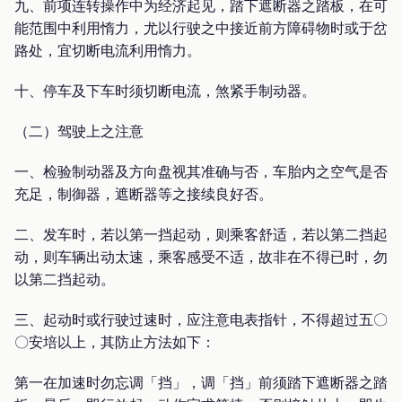
九、前项连转操作中为经济起见，踏下遮断器之踏板，在可
能范围中利用惰力，尤以行驶之中接近前方障碍物时或于岔
路处，宜切断电流利用惰力。
十、停车及下车时须切断电流，煞紧手制动器。
（二）驾驶上之注意
一、检验制动器及方向盘视其准确与否，车胎内之空气是否
充足，制御器，遮断器等之接续良好否。
二、发车时，若以第一挡起动，则乘客舒适，若以第二挡起
动，则车辆出动太速，乘客感受不适，故非在不得已时，勿
以第二挡起动。
三、起动时或行驶过速时，应注意电表指针，不得超过五〇
〇安培以上，其防止方法如下：
第一在加速时勿忘调「挡」，调「挡」前须踏下遮断器之踏