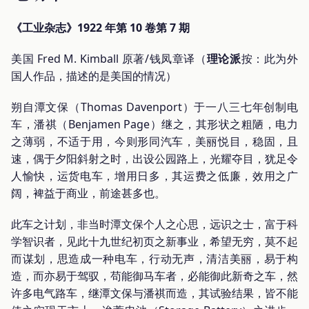
《工业杂志》1922 年第 10 卷第 7 期
美国 Fred M. Kimball 原著/钱凤章译（
理论派
按：此为外
国人作品，描述的是美国的情况）
朔自潭文保（Thomas Davenport）于一八三七年创制电
车，潘祺（Benjamen Page）继之，其形状之粗陋，电力
之薄弱，不适于用，今则形同汽车，美丽悦目，稳固，且
速，偶于夕阳斜射之时，出设公园路上，光耀夺目，犹足令
人愉快，运货电车，增用日多，其运费之低廉，效用之广
阔，裨益于商业，前途甚多也。
此车之计划，非当时潭文保个人之心思，远识之士，富于科
学智识者，见此十九世纪初页之新事业，希望无穷，莫不起
而谋划，思造成一种电车，行动无声，清洁美丽，易于构
造，而亦易于驾驭，苟能御马车者，必能御此新奇之车，然
许多电气路车，继潭文保与潘祺而造，其试验结果，皆不能