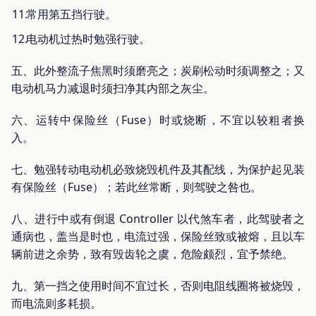
常用第五挡行驶。
电动机过热时勉强行驶。
五、此外整流子焦黑时须磨亮之；炭刷松动时须调整之；又
电动机马力减退时须扫净其内部之灰尘。
六、运转中保险丝（Fuse）时或烧断，不宜以较粗者换
入。
七、勉强转动电动机必致烧毁机件及其配线，为保护起见装
有保险丝（Fuse）；若此丝常断，则驾驶之咎也。
八、进行中或有倒退 Controller 以代煞车者，此驾驶者之
通病也，盖当是时也，电流过强，保险丝致或被熔，且以车
辆前进之余势，致有毁齿轮之虞，危险颇烈，宜予禁绝。
九、第一挡之使用时间不宜过长，否则电阻线圈将被烧毁，
而电流则多耗损。