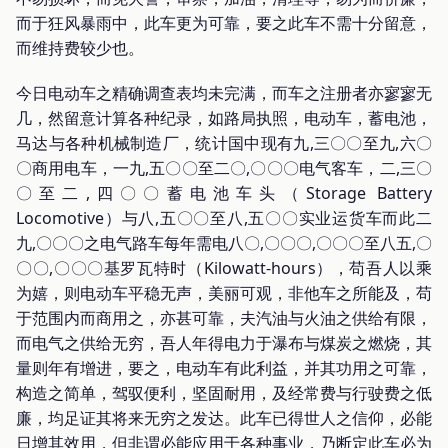
而于狂风暴雨中，此车更为可靠，要之此车不需十分留意，
而维持费较少也。
今日电动车之精确调查表均未完满，而车之注册者亦寥寥无
几，然留意计算各种纪录，如路局执照，电动车，蓄电池，
马达与各种机械制造厂，统计国中现有九,三〇〇至九,六〇
〇商用电车，一九,五〇〇至二〇,〇〇〇电气客车，二,三〇
〇至二,四〇〇蓄电池车头（Storage Battery
Locomotive）与八,五〇〇至八,五〇〇实业运货车而此二
九,〇〇〇之电气路车每年需电八〇,〇〇〇,〇〇〇至八五,〇
〇〇,〇〇〇基罗瓦特时（Kilowatt-hours），苟吾人以乘
为嬉，则电动车平稳无声，美丽可观，非他车之所能及，苟
于范围内而商用之，亦甚可靠，夫汽油与火油之供给有限，
而电气之供给无穷，吾人年得电力于瀑布与煤炭之燃烧，其
量则年有增进，要之，电动车有此利益，并其功用之可靠，
构造之简单，驾驭便利，坚固耐用，及经常费与行驶费之低
廉，均足证其将来无穷之发达。此车已得世人之信仰，必能
日增其效用，但非谓必能应用于各种事业，乃断定此车必为