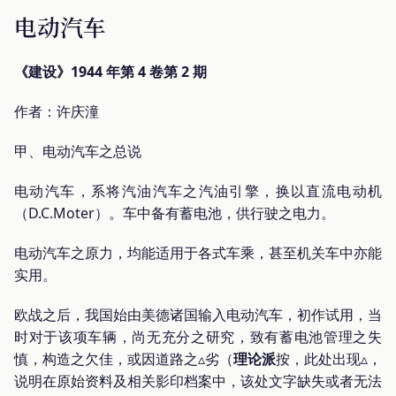
电动汽车
《建设》1944 年第 4 卷第 2 期
作者：许庆潼
甲、电动汽车之总说
电动汽车，系将汽油汽车之汽油引擎，换以直流电动机
（D.C.Moter）。车中备有蓄电池，供行驶之电力。
电动汽车之原力，均能适用于各式车乘，甚至机关车中亦能
实用。
欧战之后，我国始由美德诸国输入电动汽车，初作试用，当
时对于该项车辆，尚无充分之研究，致有蓄电池管理之失
慎，构造之欠佳，或因道路之▵劣（
理论派
按，此处出现▵，
说明在原始资料及相关影印档案中，该处文字缺失或者无法