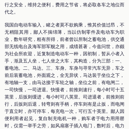
行之安全，维持之便利，费用之节省，将必取各车之地位而
代之。
我国自电动车输入，睹之者莫不欲购乘，惟其价值过昂，不
无稍阻其用，鄙人不揣绵薄，当以仿制零件及电动车为职
业，数年研究，粗有所得，前者曾以所制之蓄电池，供交通
部无线电台及海军部军舰之用，成绩甚著，今兹问世，亦颇
为社会所欢迎，近复制造电动车一种，因初制，暂从小者入
手，渐及五人坐，七人坐之大车，其构造，分为三部：一、
蓄电池。二、马达。三、车身。车身与寻常汽车无异，车之
前后装蓄电池，外面观之，全无异状，马达装于坐位之下，
有地轴一支，由马达接于车轮之轴，坐位之前，有电闸二，
一司快慢，一司进退。快慢者，前推则速行，每小时可十五
英里，后扳则缓进，每小时可八英里。司进退者，前推则前
行，后扳则后退，转弯则有手柄，停车则有是止扳，而电闸
于直立时，亦可停车，每充电一次，可行五十英里。鄙人因
便利用者起见，复自制充电机一种，购车者于电力用用罄
时，仅需一举手之劳，如风扇塞子插入电门，数时后，电力