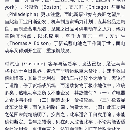
york），波斯敦（Boston），支加哥（Chicago）与菲城
（Philadelphia）更加注意。而此新事业始有兴旺之望矣，
当此新工业日渐企发，机车制造家竭力计划，谋其出品之精
良，而制造蓄电池者，见彼之出品可供电动车之原力，竭力
革除其弱点，以求应用，至千九百〇一年，爱迪生
（Thomas A. Edison）于新式蓄电池之工作闻于世，而电
动车又得别开生面，重振旗鼓矣。
时汽油（Gasoline）客车与运货车，发达已极，足证马车
将不适于今日世界，盖汽车非特运载重大货物，并速率效固
俱能增高，其最显之利益，则汽车占据较小之地位，无论行
于道路，停于货场或船坞，而运载货物于极小地位中，准确
多矣，然电动车之所以不能企发，其故惟何？（一）贮电器
之希少与不便。（二）制造太少，价格较高。（三）欲表显
此车之效用，而使其销路广阔，为费太大。（四）此车功用
之范围未能精确明了。换言之，此车适合于何次用途，未能
确切断定。昔年之错误，则在商人滥售此车，不论其能否适
合此次用途。更进而言之，适宜而便利之贮车所殊为缺乏。