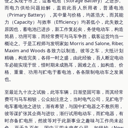
使之实现于市上，迨蓄电池（Storage Battery）之进步。
而电力供给问题始解，盖前此吾人所用者，普通电池
（Primary Battery），其中量与价格，均甚浩大，而其能
力（Capacity）与效率（Efficiency）均甚低小，此失败之
原因也，蓄电池已进步，新工作复起矣，务使电动车，构造
简易，功用可靠，而经常费可与马车争胜，载客运货均当一
概论之。于是工程师与发明家如 Morris and Salone, Riber,
Maxim and Woods 各致力以制造。彼等之车，大抵计划
精确，构造完美，各得一时之盛，由此经验，吾人断定电动
车必能实现于世，惜时期未成熟耳，困难之点，如构造、价
格、重量、功用与贮电于蓄电池，各各限制电动车之发展
也。
至最近九十次之试验，此等车辆，日渐坚固可靠，而其经常
费可与马车相较，公众始注意之，当时电气公司，见贮电于
电车蓄电池之进欤，渐有希望，与国中贮电器之不敷所用，
彼等谋扩张其企商与进欤，渐行试用电动车，而贮电器，有
时亦备贮电所，然彼等对于此新事业之趣味与工作尚未起
色，至千九百年，国中三四大电气公司，如纽约（New