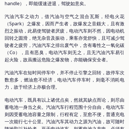
handle），即能缓速进退，驾驶如意矣。
汽油汽车之动力，借汽油与空气之混合瓦斯，经电火花
（Spark）之爆发，因而产生者，故爆发之音颇大，且有激
烈之振动，此易使驾驶者厌疲，电动汽车则不然，因电动机
回转之圆滑，绝无杂音及振动，乘客亦觉舒快，且可减少驾
驶者之疲劳，汽油汽车之排出废气中，含有毒性之一氧化碳
（Co），且有恶臭，电动汽车则无之，且无汽油汽车易引
起火险，故虽搬运危险之爆发物，亦能确保安全者。
汽油汽车在短时间停车中，并不停止引擎之回转，故停车次
数愈多，燃油愈不经济，电动汽车停车时，则毫不消耗电
力，故于经济上亦极合理。
电动汽车，既具有以上诸优点矣，然就其缺点而论，则尽由
蓄电池一身当之矣。汽油汽车行程范围十分自由，电动汽车
则因受蓄电池容量之限制，行程有定，至愈不便，普通充电
一次能行七十公里。汽油汽车其动力之源为汽油，故可随时
随地取以补给者，至于电动汽车，则蓄电池之充电，必须有