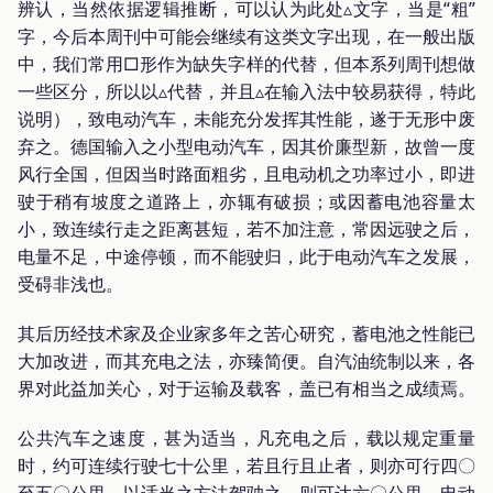
辨认，当然依据逻辑推断，可以认为此处▵文字，当是“粗”
字，今后本周刊中可能会继续有这类文字出现，在一般出版
中，我们常用□形作为缺失字样的代替，但本系列周刊想做
一些区分，所以以▵代替，并且▵在输入法中较易获得，特此
说明），致电动汽车，未能充分发挥其性能，遂于无形中废
弃之。德国输入之小型电动汽车，因其价廉型新，故曾一度
风行全国，但因当时路面粗劣，且电动机之功率过小，即进
驶于稍有坡度之道路上，亦辄有破损；或因蓄电池容量太
小，致连续行走之距离甚短，若不加注意，常因远驶之后，
电量不足，中途停顿，而不能驶归，此于电动汽车之发展，
受碍非浅也。
其后历经技术家及企业家多年之苦心研究，蓄电池之性能已
大加改进，而其充电之法，亦臻简便。自汽油统制以来，各
界对此益加关心，对于运输及载客，盖已有相当之成绩焉。
公共汽车之速度，甚为适当，凡充电之后，载以规定重量
时，约可连续行驶七十公里，若且行且止者，则亦可行四〇