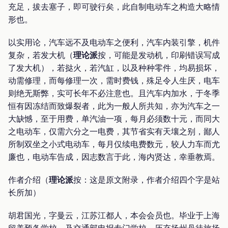
充足，拔去塞子，即可驶行矣，此自制电动车之构造大略情
形也。
以实用论，汽车远不及电动车之便利，汽车内装引擎，机件
复杂，若发大机（
理论派
按，可能是发动机，印刷错误写成
了发大机），若挞火，若汽缸，以及种种零件，均易损坏，
动需修理，而每修理一次，需时费钱，殊足令人生厌，电车
则绝无斯弊，实可长年不必注意也。且汽车内加水，于冬季
恒有因冻结而致爆裂者，此为一般人所共知，亦为汽车之一
大缺憾，至于用费，单汽油一项，每月必须数十元，而同大
之电动车，仅需六分之一电费，其节省实有天壤之别，鄙人
所制双坐之小式电动车，每月仅续电费数元，较人力车而尤
廉也，电动车告成，因志数言于此，海内贤达，幸垂教焉。
作者介绍（
理论派
按：这是原文附录，作者介绍四个字是站
长所加）
胡君国光，字曼云，江苏江都人，本会会员也。毕业于上海
留美预备学校，及交通部电报专门学校，历充扬州丹徒旅扬