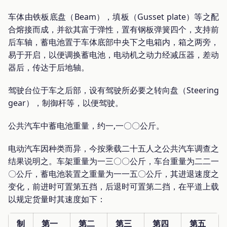
车体由铁板底盘（Beam），填板（Gusset plate）等之配
合熔接而成，并欲其富于弹性，置有钢板弹簧四个，支持前
后车轴，蓄电池置于车体底部中央下之电箱内，箱之两旁，
易于开启，以便调换蓄电池，电动机之动力经减压器，差动
器后，传达于后地轴。
驾驶台位于车之后部，设有驾驶所必要之转向盘（Steering
gear），制御杆等，以便驾驶。
公共汽车中蓄电池重量，约一,一〇〇公斤。
电动汽车因种类而异，今按乘载二十五人之公共汽车调查之
结果说明之。车架重量为一三〇〇公斤，车台重量为二二一
〇公斤，蓄电池装置之重量为一一五〇公斤，其进退速度之
变化，前进时可置第五挡，后退时可置第二挡，在平道上载
以规定货量时其速度如下：
制
第一
第二
第三
第四
第五