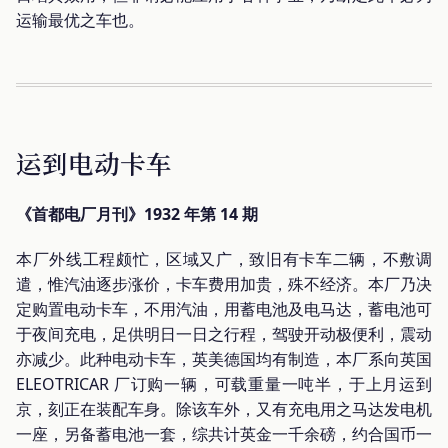
运输最优之车也。
运到电动卡车
《首都电厂月刊》1932 年第 14 期
本厂外线工程颇忙，区域又广，致旧有卡车二辆，不敷调
遣，惟汽油逐步涨价，卡车费用加贵，殊不经济。本厂乃决
定购置电动卡车，不用汽油，用蓄电池及电马达，蓄电池可
于夜间充电，足供明日一日之行程，驾驶开动极便利，震动
亦减少。此种电动卡车，英美德国均有制造，本厂系向英国
ELEOTRICAR 厂订购一辆，可载重量一吨半，于上月运到
京，刻正在装配车身。除该车外，又有充电用之马达发电机
一座，另备蓄电池一套，综共计英金一千余磅，约合国币一