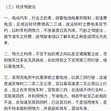
（三）经济驾驶法
一、电动汽车，行走之距离，因蓄电池电量所限制；若滥费
电流，足使运转经费增高二三成，故运转时之费电务宜节
约，以时常利用惰力，不使速度过高为准。巧妙之驾驶法，
能节省车之经费，故驾驶者须以了解车机之构造或理论为先
务。
二、惰力之利用，不宜于短距离之间以及交通频繁之处，否
则煞车过多反见其病矣，在此情形之下宜用第三挡行驶，借
以避免煞车。
三、若用充电所中比重厚密之蓄电池，以第三挡行驶，迨速
度减至每时二〇至二五公里，宜以最高速度二五公里以上行
走，总之在常用煞车时，宜取第三挡，在连续不停行走时，
宜取第四挡，并利用惰力，节省电力。例若甲处至乙处相距
不远，在加速至第四挡时，已达其目的，于是须用煞车，是
则不特未能利用惰力，并易损坏煞车，震动车身。