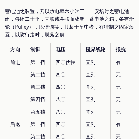
蓄电池之装置，乃以放电率六小时三一二安培时之蓄电池二
组，每组二十个，直联或并联而成者，蓄电池之箱，备有滑
轮（Pulley），以便调换，其装于车中者，有特制之固定装
置，以防行走时，脱落之虞。
方向
制御
电压
磁界线轮
抵抗
前进
第一挡
四〇伏特
直列
有
第二挡
四〇
直列
无
第三挡
四〇
并列
无
第四挡
八〇
直列
无
第五挡
八〇
并列
无
后退
第一挡
四〇
直列
有
第二挡
四〇
直列
无