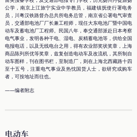
公学，南京上江旅宁实业中学教员，福建镇抚使行署电务
员，川粤汉铁路督办总共所电务总管，南京省公署电气审查
员，交通部电池厂厂长兼工程师，现任大东电池厂暨中国电
动车及蓄电池厂工程师。民国八年，奉交通部派赴日本考察
电气事业，发明各种干电、湿电、炭精蓄电池等，供给全国
电报电话，以及无线电台之用，得有农业部奖状奖章，上海
商品陈列所优等奖章，兹复创造电动车及改流机，其所制自
动车图样，刊在图书栏，至制造厂，则在上海北西藏路十四
至十五号，注重电气事业及热忱国货人士，欲研究或购车
者，可按地址而往也。
——编者附志
电动车