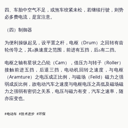
四、车胎中空气不足，或煞车绞紧未松，若继续行驶，则势
必多费电流，是宜注意。
（四）制御器
为便利操纵起见，设平置之杆，电枢（Drum）之回转有齿
轮传导之，其▵换速度之范围，前进有五挡，后▵有二挡。
电枢之轴有星状之凸轮（Cam），借压力与转子（Roller）
接触前进五挡，后退三挡，电动机回转之速度，与电枢
（Aramture）之电压成正比例，与磁场（Feild）磁力之强
弱成反比例，故电动汽车之速度与电枢电压之高低及磁场磁
力之强弱有密切之关系，电压与磁力有变，汽车之速率，随
亦应变也。
#电动车
#技术进步
#环保