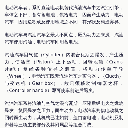
电动汽车者，系将直流电动机替代汽油汽车中之汽油引擎，
车体之下部，备有蓄电池，供给电力，因而产生动力，电动
汽车，因用途积载及使用地域之不同，其形状及构造亦异。
电动汽车与汽油汽车之最大不同点，厥为动力之来源，汽油
汽车使用汽油，电动汽车则用蓄电池。
汽油汽车因气缸（Cylinder）内混合瓦斯之爆发，产生压
力，使活塞（Piston）上下运动，回转地轴（Crank-
shaft）复经各种传导之装置，将动力传至车轮
（Wheel），电动汽车既无汽油汽车之离合器，（Clucth）
与变速机（Gear box），故只须移动制御器之杆，
（Controller handle）即可使车前进后退矣。
汽油汽车系将汽油与空气之混合瓦斯，压缩后经电火之燃烧
爆发，复因爆发之压力，而生动力，电动汽车则借电动机之
回转而生动力，其机构已述如前，盖由蓄电池，电动机及制
御器等三项主要部分及其附属品等组合而成。