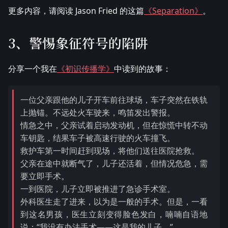
更多内容，请阅读 Jason Fried 的这篇
《Separation》
。
3、警惕象征符号的陷阱
分享一个我在
《初识传播学》
中读到的故事：
一位父亲跟他的儿子开车前往球场，车子突然在铁轨
上抛锚。不远处火车驶来，鸣笛发出警报。
情急之中，父亲试着启动发动机，但在惊慌中转不动
车钥匙，结果车子被高速行驶的火车撞飞。
救护车第一时间赶到现场，将他们送往医院抢救。
父亲在途中就断气了，儿子还活着，但情况危急，需
要立即手术。
一到医院，儿子立即被推进了急诊手术室。
外科医生走了进来，以为是一般的手术。但是，一看
到这名男孩，医生立刻变得脸色发白，喃喃自语地
说：“我没有办法手术——这是我的儿子。”