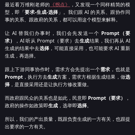
最近看万维刚老师的
《拐点》
，又发现一个同样精简的模
型，即「
要求-生成-选择
」。我们跟 AI 的关系、跟协作同
事的关系、跟政府的关系，都可以用这个模型来解释。
让 AI 替我们办事时，我们会先发送一个
Prompt（要
求）
，AI 听从 Prompt（要求）去
生成
结果，我们再从 AI
生成的结果中去
选择
，可能直接采用，也可能要求 AI 重新
生成，再选择。
跟上下游同事协作时，需求方会先提出一个
需求
，也就是
Prompt
，执行方去
生成
方案，需求方根据生成结果，做
选
择
，是直接采用还是让执行方修改重做。
而政府跟民众的关系也是如此，民意即
Prompt（要求）
，
政府的操作如政策即
生成
，选举即
选择
。
所以，我们的产出质量，既跟负责生成的一方有关，也跟提
出要求的一方有关。