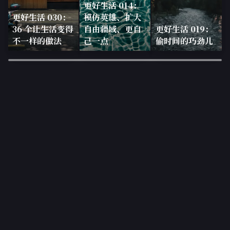
更好生活 014：
更好生活 030：
模仿英雄、扩大
36 个让生活变得
自由疆域、更自
更好生活 019：
不一样的做法
己一点
偷时间的巧劲儿
×