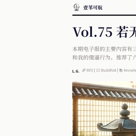
壹苇可航
Vol.7
本期电子报的主要内容有三个
和我的傻逼行为。推荐了
🌈 INTJ | 🧘‍♂️ Buddhist | 📚 Kno
L.G.