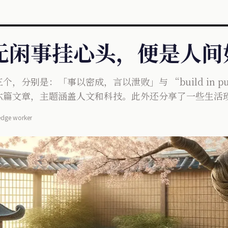
5 若无闲事挂心头，便是人
，分别是：「事以密成，言以泄败」与 “build in pu
六篇文章，主题涵盖人文和科技。此外还分享了一些生活
wledge worker