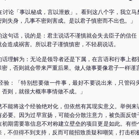
友在讨论「事以秘成，言以泄败」。看到这八个字，我立
密则失身，几事不密则害成。是以君子慎密而不出也。」
的这句话，说的是：君主说话不谨慎就会失去臣子的信任
就会造成祸害。所以君子谨慎慎密，不轻易说话。
句话理解为：无论是领导者还是下属，在言语和行事上都
保密，否则就会带来严重后果。做人做事要像君子一样谨
经验：「特别想要做一件事，最好不要说出来，只管闷
。否则，就很大概率事情做不成。」
然不能将这个经验绝对化，但依然有其现实意义。举例来
有必要。因为过早宣扬，可能会分散注意力，被负面反馈
在初期需要靠信息不对称建立壁垒的项目更是如此。有些
来，不但得不到支持，反而可能招致质疑和嘲笑，打击积