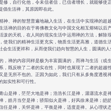
是修，自行化他，令未信者信，已信者增长，就能够使
提倡生活禅，其原因即在此。
精神、禅的智慧普遍地融入生活，在生活中实现禅的超
生活禅的目的在于将佛教文化与中国文化相互熔铸以后
活泼的天机，在人间的现实生活中运用禅的方法，解除
，使我们的精神生活更充实，物质生活更高雅，道德生
社会生活更祥和，从而使我们趋向智慧的人生，圆满的人
的，禅的内容同样是极为丰富圆满的，而禅与生活（或
系，既反映了二者的实在性，同时也展现了二者的超越
又是无所不包的。正因为如此，我们只有从多角度透视
的如实性和可行性。
青山是禅，茫茫大地是禅；浩浩长江是禅，潺潺流水是
禅，皓月当空是禅；骄阳似火是禅，好风徐来是禅；皑
信任是禅，关怀是禅，平衡是禅，适度是禅。从心理状