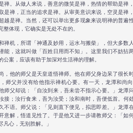
是禅。从做人来说，善意的微笑是禅，热情的帮助是禅
取是禅，正当的追求是禅。从审美意识来说，空灵是禅
超越是禅。当然，还可以举出更多现象来说明禅的普遍
完整体现，它确实是无处不在的。
和禅机，所谓「神通及妙用，运水与搬柴」，但大多数
潜能，这就叫做「百姓日用而不知」。这里我们不妨拈
的公案，应该有助于加深对生活禅的理解。
尚，他的师父是天皇道悟禅师。他在师父身边呆了很长
了，师父并没有给他指示禅机心要。有一天，龙潭和尚向
他师父却说：「自汝到来，吾未尝不指示心要。」龙潭
汝接；汝行食来，吾为汝受；汝和南时，吾便低首。何
久不语。师父说：「见则直下便见，拟思即差。」龙潭
开意解，悟道见性了。于是他又进一步请教师父：「如
尽凡心，无别胜解。」