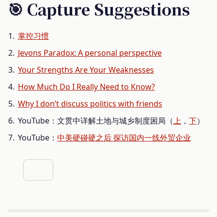
🎯 Capture Suggestions
掌控习惯
Jevons Paradox: A personal perspective
Your Strengths Are Your Weaknesses
How Much Do I Really Need to Know?
Why I don’t discuss politics with friends
YouTube：文贯中详解土地与城乡制度困局（
上
，
下
）
YouTube：
中美硬碰硬之后 探访国内一线外贸企业