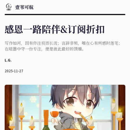
壹苇可航
感恩一路陪伴&订阅折扣
写作如河，因有你注视而长流；言辞非频，唯在心有所感时落笔；
在喧嚣中守一份专注，便是彼此最好的馈赠。
L.G.
2025-11-27