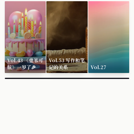
Vol.43 《壹苇可
Vol.53 写作和笔
航》一岁了🎉
记的关系
Vol.27
×