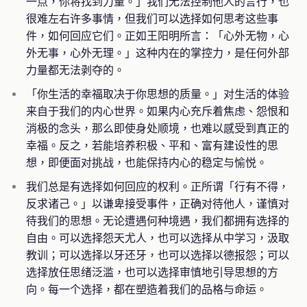
一点，你将找到力量。」我们无法控制他人的言行，也
很难左右许多事情，但我们可以选择如何思考这些事
件，如何回应它们。正如王阳明所言：「心外无物，心
外无事，心外无理。」这种内在的掌控力，是任何外部
力量都无法剥夺的。
「你生活的幸福取决于你思想的质量。」对生活的体验
来自于我们的内心世界。如果内心充斥着焦虑、怨恨和
消极的念头，那么即使身处顺境，也难以感受到真正的
幸福。反之，若能培养积极、平和、富有建设性的思
想，即便面对挑战，也能保持内心的稳定与愉悦。
我们总是有选择如何回应的权利。正所谓「行有不得，
反求诸己。」以谦卑接受事件，正确对待他人，谨慎对
待我们的思想。无论遭遇何种境遇，我们都拥有选择的
自由。可以选择怨天尤人，也可以选择从中学习，汲取
教训；可以选择以牙还牙，也可以选择以德报怨；可以
选择放任思绪泛滥，也可以选择审慎地引导思想的方
向。每一个选择，都在塑造着我们的品格与命运。