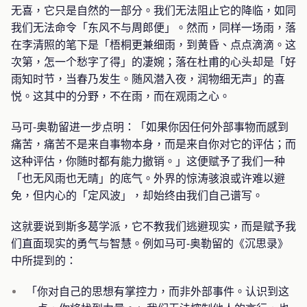
无喜，它只是自然的一部分。我们无法阻止它的降临，如同
我们无法命令「东风不与周郎便」。然而，同样一场雨，落
在李清照的笔下是「梧桐更兼细雨，到黄昏、点点滴滴。这
次第，怎一个愁字了得」的凄婉；落在杜甫的心头却是「好
雨知时节，当春乃发生。随风潜入夜，润物细无声」的喜
悦。这其中的分野，不在雨，而在观雨之心。
马可-奥勒留进一步点明：「如果你因任何外部事物而感到
痛苦，痛苦不是来自事物本身，而是来自你对它的评估；而
这种评估，你随时都有能力撤销。」这便赋予了我们一种
「也无风雨也无晴」的底气。外界的惊涛骇浪或许难以避
免，但内心的「定风波」，却始终由我们自己谱写。
这就要说到斯多葛学派，它不教我们逃避现实，而是赋予我
们直面现实的勇气与智慧。例如马可-奥勒留的《沉思录》
中所提到的：
「你对自己的思想有掌控力，而非外部事件。认识到这