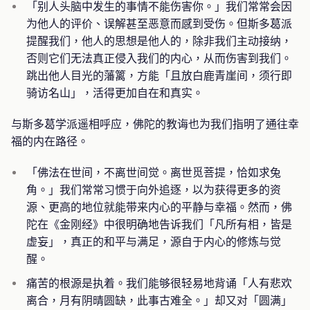
「别人头脑中发生的事情不能伤害你。」我们常常会因
为他人的评价、误解甚至恶意而感到受伤。但斯多葛派
提醒我们，他人的思想是他人的，除非我们主动接纳，
否则它们无法真正侵入我们的内心，从而伤害到我们。
跳出他人目光的藩篱，方能「且放白鹿青崖间，须行即
骑访名山」，活得更加自在和真实。
与斯多葛学派遥相呼应，佛陀的教诲也为我们指明了通往幸
福的内在路径。
「佛法在世间，不离世间觉。离世觅菩提，恰如求兔
角。」我们常常习惯于向外追逐，以为获得更多的资
源、更高的地位就能带来内心的平静与幸福。然而，佛
陀在《金刚经》中很明确地告诉我们「凡所有相，皆是
虚妄」，真正的和平与满足，源自于内心的修炼与觉
醒。
痛苦的根源是执着。我们能够很轻易地背诵「人有悲欢
离合，月有阴晴圆缺，此事古难全。」却又对「圆满」