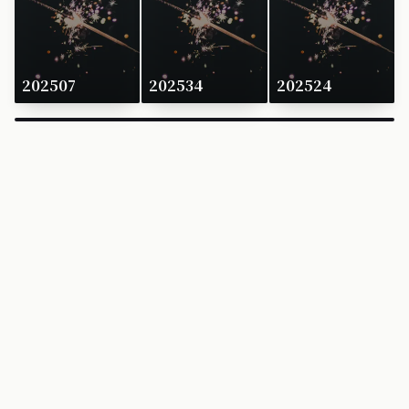
202507
202534
202524
×