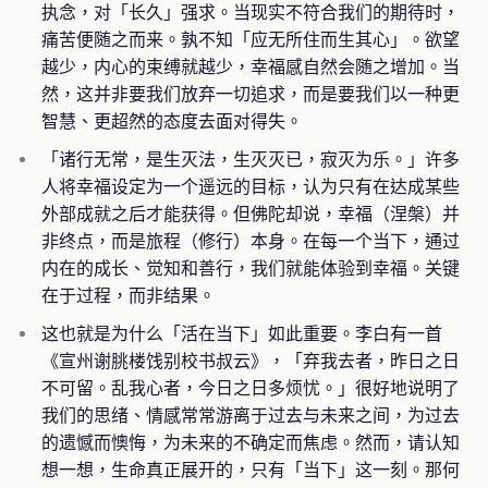
执念，对「长久」强求。当现实不符合我们的期待时，
痛苦便随之而来。孰不知「应无所住而生其心」。欲望
越少，内心的束缚就越少，幸福感自然会随之增加。当
然，这并非要我们放弃一切追求，而是要我们以一种更
智慧、更超然的态度去面对得失。
「诸行无常，是生灭法，生灭灭已，寂灭为乐。」许多
人将幸福设定为一个遥远的目标，认为只有在达成某些
外部成就之后才能获得。但佛陀却说，幸福（涅槃）并
非终点，而是旅程（修行）本身。在每一个当下，通过
内在的成长、觉知和善行，我们就能体验到幸福。关键
在于过程，而非结果。
这也就是为什么「活在当下」如此重要。李白有一首
《宣州谢朓楼饯别校书叔云》，「弃我去者，昨日之日
不可留。乱我心者，今日之日多烦忧。」很好地说明了
我们的思绪、情感常常游离于过去与未来之间，为过去
的遗憾而懊悔，为未来的不确定而焦虑。然而，请认知
想一想，生命真正展开的，只有「当下」这一刻。那何