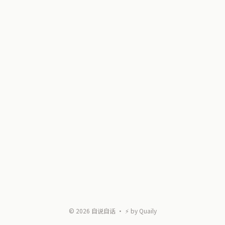
©
2026
自说自话
・ ⚡ by
Quaily